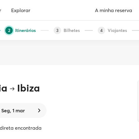
r
Explorar
A minha reserva
Itinerários
Bilhetes
Viajantes
2
3
4
ia
Ibiza
Seg, 1 mar
 direta encontrada