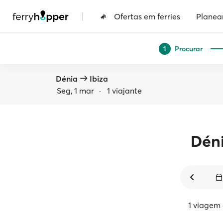
|
Ofertas em ferries
Planea
Procurar
1
Dénia
Ibiza
Seg, 1 mar
·
1 viajante
Dén
1 viagem