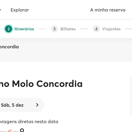
r
Explorar
A minha reserva
Itinerários
Bilhetes
Viajantes
2
3
4
oncordia
no Molo Concordia
Sáb, 5 dez
iagens diretas nesta data