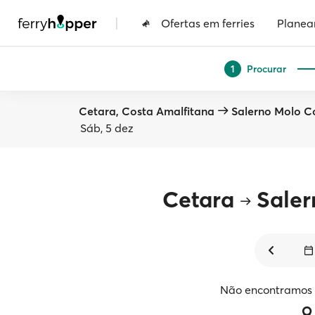
|
Ofertas em ferries
Planea
Procurar
1
Cetara, Costa Amalfitana
Salerno Molo C
Sáb, 5 dez
Cetara
Saler
Não encontramos v