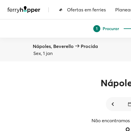
|
Ofertas em ferries
Planea
Procurar
1
Nápoles, Beverello
Procida
Sex, 1 jan
Nápol
Não encontramos v