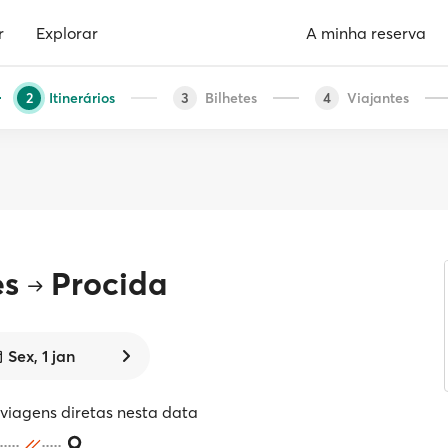
r
Explorar
A minha reserva
Itinerários
Bilhetes
Viajantes
2
3
4
es
Procida
Sex, 1 jan
iagens diretas nesta data