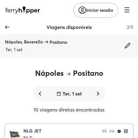
Iniciar sessão
Viagens disponíveis
2/5
Nápoles, Beverello
Positano
Ter, 1 set
Nápoles
Positano
Ter, 1 set
10 viagens diretas encontradas
NLG JET
NLG