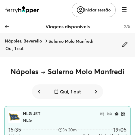
Iniciar sessão
Viagens disponíveis
2/5
Nápoles, Beverello
Salerno Molo Manfredi
Qui, 1 out
Nápoles
Salerno Molo Manfredi
Qui, 1 out
NLG JET
NLG
15:35
19:05
3h 30m