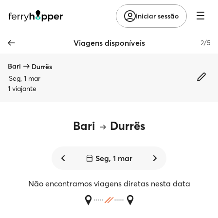
Iniciar sessão
Viagens disponíveis
2/5
Bari
Durrës
Seg, 1 mar
1 viajante
Bari
Durrës
Seg, 1 mar
Não encontramos viagens diretas nesta data