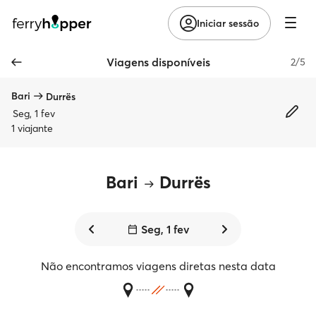
Iniciar sessão
Viagens disponíveis
2/5
Bari
Durrës
Seg, 1 fev
1 viajante
Bari
Durrës
Seg, 1 fev
Não encontramos viagens diretas nesta data