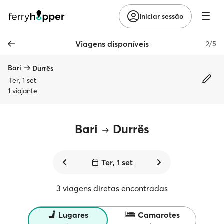
Iniciar sessão
Viagens disponíveis
2/5
Bari
Durrës
Ter, 1 set
1 viajante
Bari
Durrës
Ter, 1 set
3 viagens diretas encontradas
Lugares
Camarotes