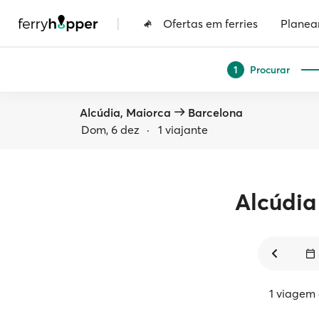
|
Ofertas em ferries
Planea
Procurar
1
Alcúdia, Maiorca
Barcelona
Dom, 6 dez
·
1 viajante
Alcúdia
1 viagem