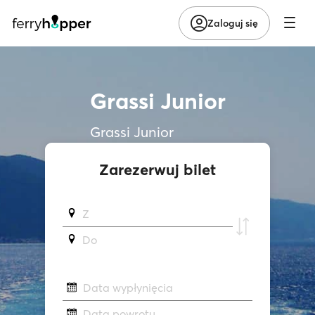
Zaloguj się
Grassi Junior
Grassi Junior
Zarezerwuj bilet
Z
Do
Data wypłynięcia
Data powrotu