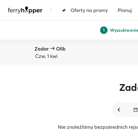
|
Oferty na promy
Planuj
Wyszukiwani
1
Zadar
Olib
Czw, 1 kwi
Zad
Nie znaleźliśmy bezpośrednich rejs