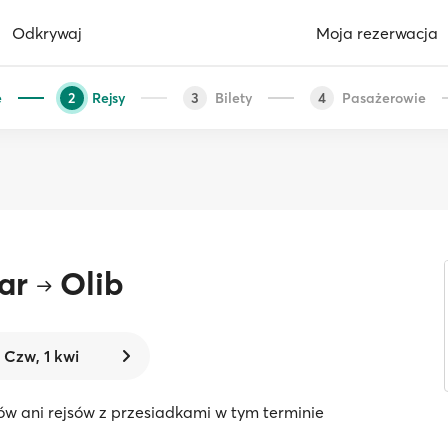
Odkrywaj
Moja rezerwacja
e
Rejsy
Bilety
Pasażerowie
2
3
4
ar
Olib
Czw, 1 kwi
ów ani rejsów z przesiadkami w tym terminie