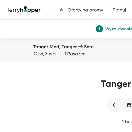
|
Oferty na promy
Planuj
Wyszukiwani
1
Tanger Med, Tanger
Sète
Czw, 3 wrz
·
1 Pasażer
Tange
1 be