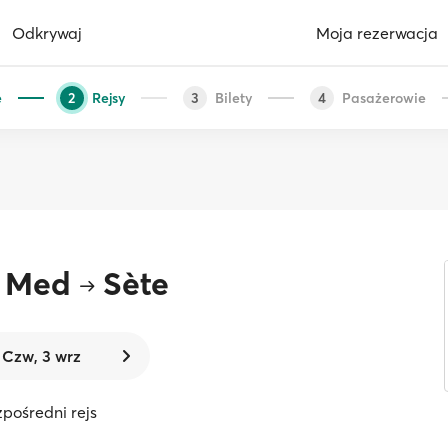
Odkrywaj
Moja rezerwacja
e
Rejsy
Bilety
Pasażerowie
2
3
4
r Med
Sète
Czw, 3 wrz
zpośredni rejs