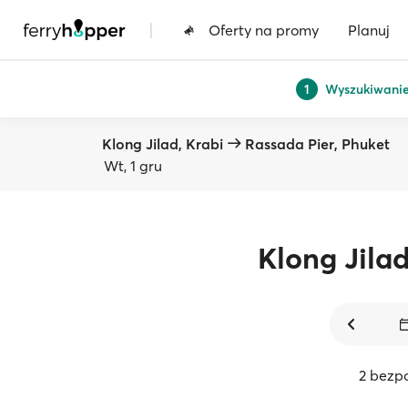
|
Oferty na promy
Planuj
Wyszukiwani
1
Klong Jilad, Krabi
Rassada Pier, Phuket
Wt, 1 gru
Klong Jila
2 bezp