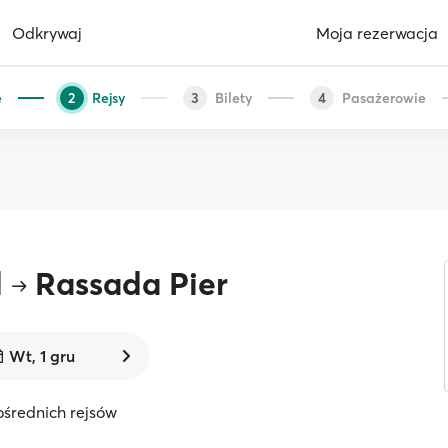
Odkrywaj
Moja rezerwacja
e
Rejsy
Bilety
Pasażerowie
2
3
4
d
Rassada Pier
Wt, 1 gru
ośrednich rejsów