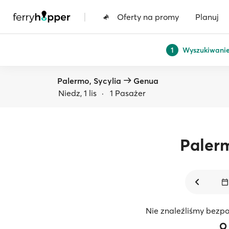
|
Oferty na promy
Planuj
Wyszukiwani
1
Palermo, Sycylia
Genua
Niedz, 1 lis
·
1 Pasażer
Paler
Nie znaleźliśmy bezpo