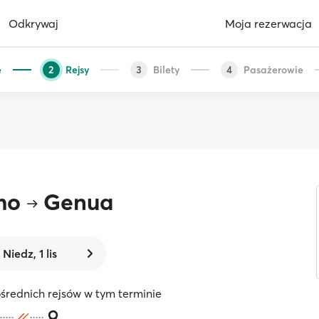
Odkrywaj
Moja rezerwacja
e
Rejsy
Bilety
Pasażerowie
2
3
4
mo
Genua
Niedz, 1 lis
średnich rejsów w tym terminie