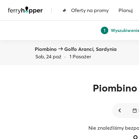
|
Oferty na promy
Planuj
Wyszukiwani
1
Piombino
Golfo Aranci, Sardynia
Sob, 24 paź
·
1 Pasażer
Piombino
Nie znaleźliśmy bezpo