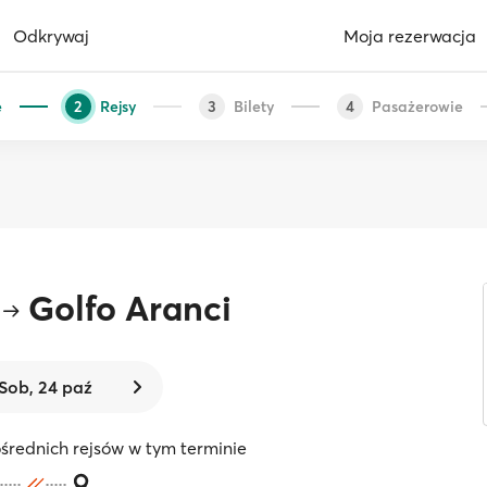
Odkrywaj
Moja rezerwacja
e
Rejsy
Bilety
Pasażerowie
2
3
4
Golfo Aranci
Sob, 24 paź
średnich rejsów w tym terminie