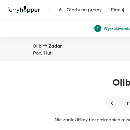
|
Oferty na promy
Planuj
Wyszukiwani
1
Olib
Zadar
Pon, 1 lut
Oli
Nie znaleźliśmy bezpośrednich rejs