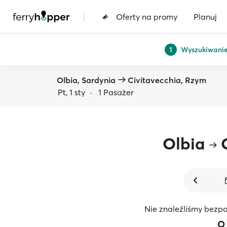
|
Oferty na promy
Planuj
Wyszukiwani
1
Olbia, Sardynia
Civitavecchia, Rzym
Pt, 1 sty
·
1 Pasażer
Olbia
Nie znaleźliśmy bezpo