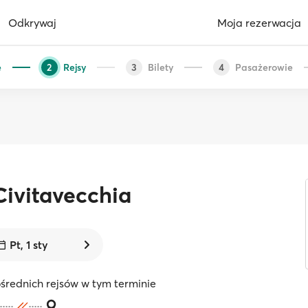
Odkrywaj
Moja rezerwacja
e
Rejsy
Bilety
Pasażerowie
2
3
4
Civitavecchia
Pt, 1 sty
średnich rejsów w tym terminie