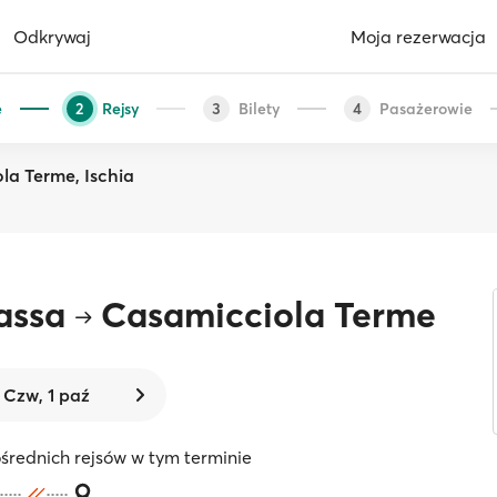
Odkrywaj
Moja rezerwacja
e
Rejsy
Bilety
Pasażerowie
2
3
4
la Terme, Ischia
assa
Casamicciola Terme
Czw, 1 paź
średnich rejsów w tym terminie