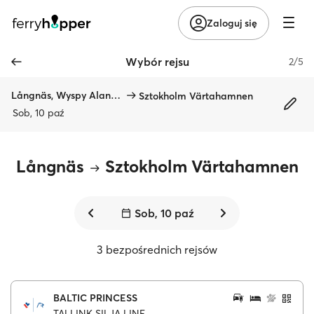
Zaloguj się
Wybór rejsu
2/5
Långnäs, Wyspy Alandzkie
Sztokholm Värtahamnen
Sob, 10 paź
Långnäs
Sztokholm Värtahamnen
Sob, 10 paź
3 bezpośrednich rejsów
BALTIC PRINCESS
TALLINK SILJA LINE