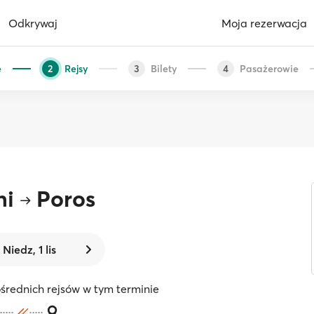
Odkrywaj
Moja rezerwacja
e
Rejsy
Bilety
Pasażerowie
2
3
4
ni
Poros
Niedz, 1 lis
średnich rejsów w tym terminie