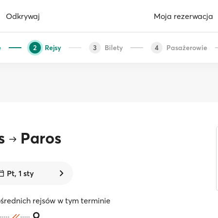
Odkrywaj
Moja rezerwacja
e
Rejsy
Bilety
Pasażerowie
2
3
4
s
Paros
Pt, 1 sty
średnich rejsów w tym terminie