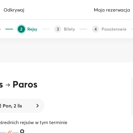
Odkrywaj
Moja rezerwacja
e
Rejsy
Bilety
Pasażerowie
2
3
4
s
Paros
Pon, 2 lis
średnich rejsów w tym terminie