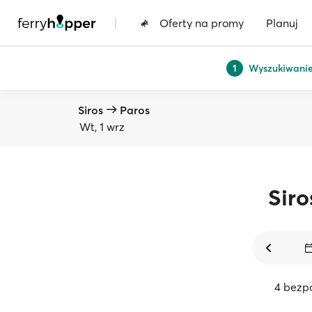
|
Oferty na promy
Planuj
Wyszukiwani
1
Siros
Paros
Wt, 1 wrz
Siro
4 bezp