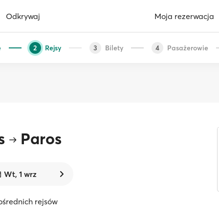
Odkrywaj
Moja rezerwacja
e
Rejsy
Bilety
Pasażerowie
2
3
4
s
Paros
Wt, 1 wrz
ośrednich rejsów