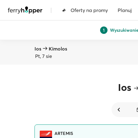
|
Oferty na promy
Planuj
Wyszukiwani
1
Ios
Kimolos
Pt, 7 sie
Ios
ARTEMIS