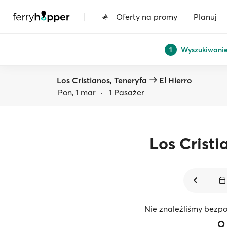
|
Oferty na promy
Planuj
Wyszukiwani
1
Los Cristianos, Teneryfa
El Hierro
Pon, 1 mar
·
1 Pasażer
Los Cristi
Nie znaleźliśmy bezpo