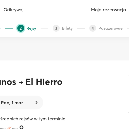
Odkrywaj
Moja rezerwacja
e
Rejsy
Bilety
Pasażerowie
2
3
4
anos
El Hierro
Pon, 1 mar
średnich rejsów w tym terminie