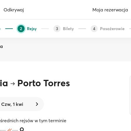
Odkrywaj
Moja rezerwacja
e
Rejsy
Bilety
Pasażerowie
2
3
4
ia
ia
Porto Torres
Czw, 1 kwi
średnich rejsów w tym terminie