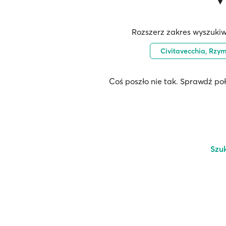
Rozszerz zakres wyszukiw
Civitavecchia, Rzy
Coś poszło nie tak. Sprawdź po
Szu