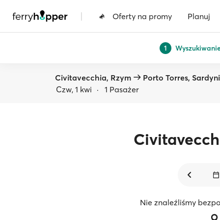
|
Oferty na promy
Planuj
Wyszukiwani
1
Civitavecchia, Rzym
Porto Torres, Sardyn
Czw, 1 kwi
·
1 Pasażer
Civitavecch
Nie znaleźliśmy bezpo