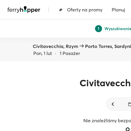
|
Oferty na promy
Planuj
Wyszukiwani
1
Civitavecchia, Rzym
Porto Torres, Sardyn
Pon, 1 lut
·
1 Pasażer
Civitavecch
Nie znaleźliśmy bezpo