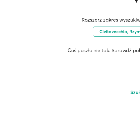
Rozszerz zakres wyszukiw
Civitavecchia, Rzy
Coś poszło nie tak. Sprawdź po
Szu