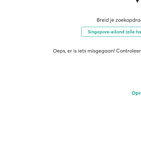
Breid je zoekopdrac
Singapore-eiland (alle h
Oeps, er is iets misgegaan! Controleer
Opn