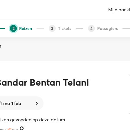
Mijn boek
Reizen
Tickets
Passagiers
2
3
4
n
Bandar Bentan Telani
ma 1 feb
eizen gevonden op deze datum