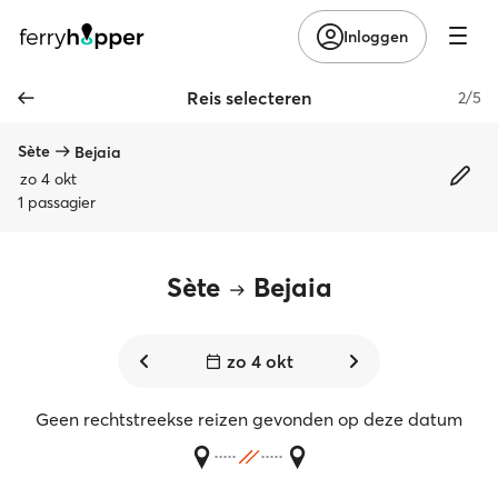
Inloggen
Reis selecteren
2/5
Sète
Bejaia
zo 4 okt
1 passagier
Sète
Bejaia
zo 4 okt
Geen rechtstreekse reizen gevonden op deze datum