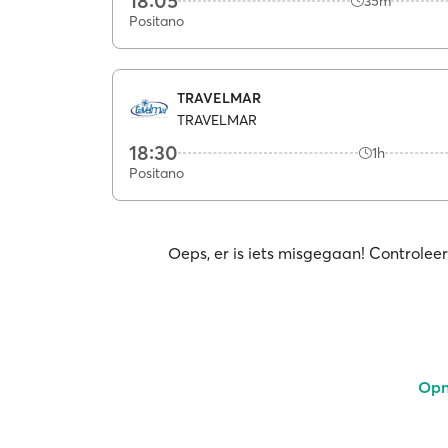
18:05
35m
Positano
TRAVELMAR
TRAVELMAR
18:30
1h
Positano
Oeps, er is iets misgegaan! Controleer
Opn