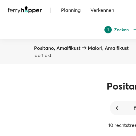
|
Planning
Verkennen
Zoeken
1
Positano, Amalfikust
Maiori, Amalfikust
do 1 okt
Posit
10 rechtstr