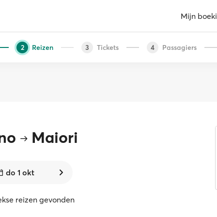
Mijn boek
Reizen
Tickets
Passagiers
2
3
4
ano
Maiori
do 1 okt
eekse reizen gevonden