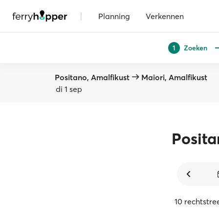
|
Planning
Verkennen
Zoeken
1
Positano, Amalfikust
Maiori, Amalfikust
di 1 sep
Posit
10 rechtstr