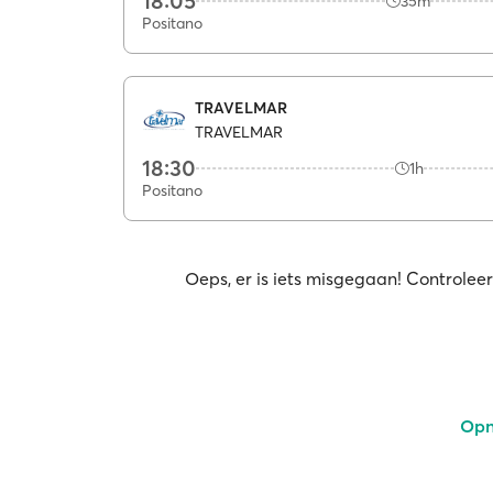
18:05
35m
Positano
TRAVELMAR
TRAVELMAR
18:30
1h
Positano
Oeps, er is iets misgegaan! Controleer
Opn