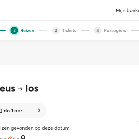
Mijn boek
Reizen
Tickets
Passagiers
2
3
4
aeus
Ios
do 1 apr
eizen gevonden op deze datum