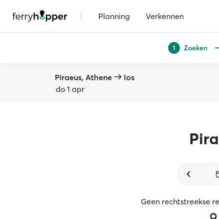
|
Planning
Verkennen
Zoeken
1
Piraeus, Athene
Ios
do 1 apr
Pir
Geen rechtstreekse r