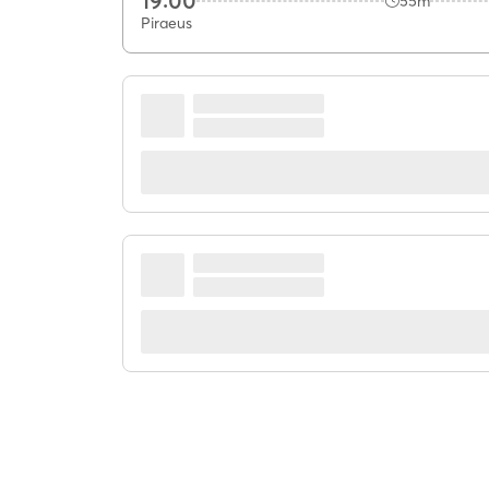
19:00
55m
Piraeus