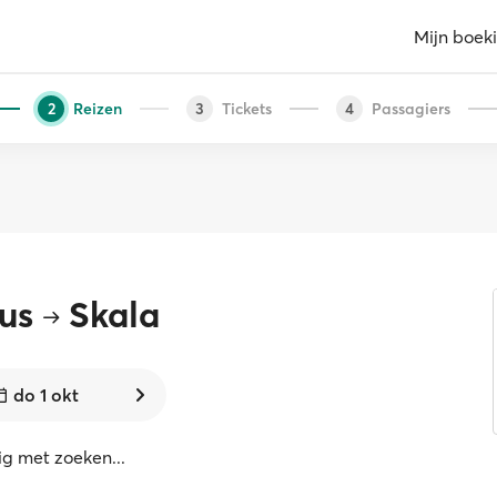
Mijn boek
Reizen
Tickets
Passagiers
2
3
4
us
Skala
do 1 okt
g met zoeken...