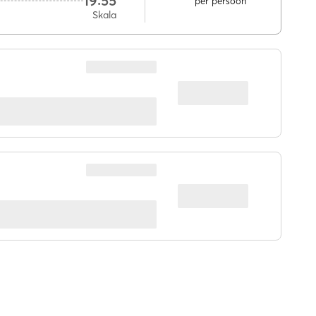
19:55
per persoon
Skala