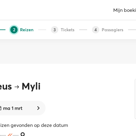
Mijn boek
Reizen
Tickets
Passagiers
2
3
4
eus
Myli
ma 1 mrt
eizen gevonden op deze datum