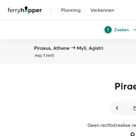
|
Planning
Verkennen
Zoeken
1
Piraeus, Athene
Myli, Agistri
ma 1 mrt
Pira
Geen rechtstreekse r