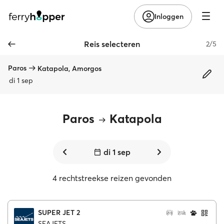
Inloggen
Reis selecteren
2/5
Paros
Katapola, Amorgos
di 1 sep
Paros
Katapola
di 1 sep
4 rechtstreekse reizen gevonden
SUPER JET 2
SEAJETS