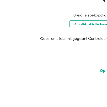
Breid je zoekopdrac
Amalfikust (alle hav
Oeps, er is iets misgegaan! Controleer
Opn