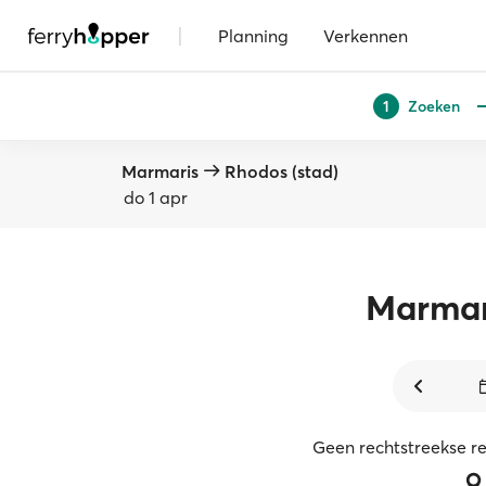
|
Planning
Verkennen
Zoeken
1
Marmaris
Rhodos (stad)
do 1 apr
Marmar
Geen rechtstreekse r