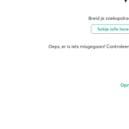
Breid je zoekopdrac
Turkije (alle hav
Oeps, er is iets misgegaan! Controleer
Opn