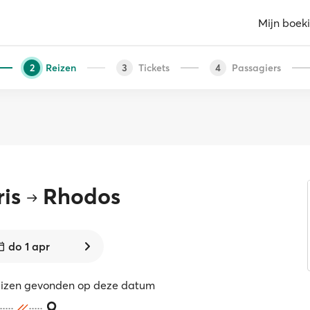
Mijn boek
Reizen
Tickets
Passagiers
2
3
4
is
Rhodos
do 1 apr
eizen gevonden op deze datum