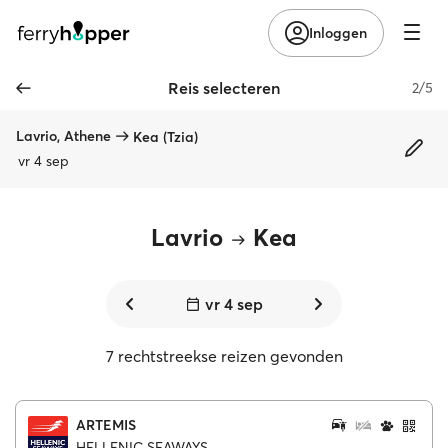
Inloggen
Reis selecteren
2/5
Lavrio, Athene
Kea (Tzia)
vr 4 sep
Lavrio
Kea
vr 4 sep
7 rechtstreekse reizen gevonden
ARTEMIS
HELLENIC SEAWAYS