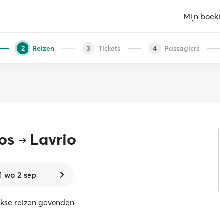
Mijn boek
Reizen
Tickets
Passagiers
2
3
4
os
Lavrio
wo 2 sep
ekse reizen gevonden