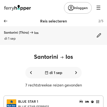
Inloggen
Reis selecteren
2/5
Santorini (Thira)
Ios
di 1 sep
Santorini
Ios
di 1 sep
7 rechtstreekse reizen gevonden
BLUE STAR 1
BLUE STAR FERRIES