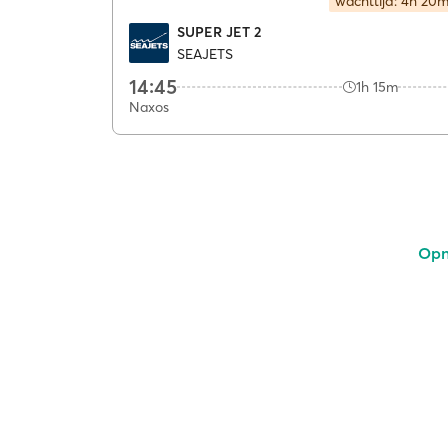
wachttijd: 4h 20
SUPER JET 2
SEAJETS
14:45
1h 15m
Naxos
Opn