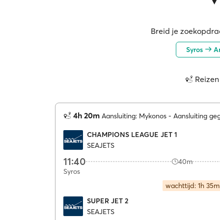
Breid je zoekopdrac
Syros
Am
Reizen
4h 20m
Aansluiting: Mykonos
Aansluiting g
CHAMPIONS LEAGUE JET 1
SEAJETS
11:40
40m
Syros
wachttijd: 1h 35m
SUPER JET 2
SEAJETS