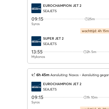
EUROCHAMPION JET 2
SEAJETS
09:15
25m
Syros
wachttijd: 4h 15m
SUPER JET 2
SEAJETS
13:55
2h 5m
Mykonos
6h 45m
Aansluiting: Naxos
Aansluiting gega
EUROCHAMPION JET 2
SEAJETS
09:15
1h 10m
Syros