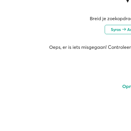
Breid je zoekopdrac
Syros
Am
Oeps, er is iets misgegaan! Controleer
Opn