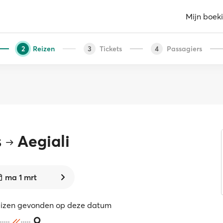
Mijn boek
Reizen
Tickets
Passagiers
2
3
4
s
Aegiali
ma 1 mrt
eizen gevonden op deze datum