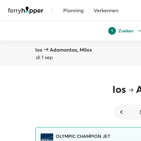
|
Planning
Verkennen
Zoeken
1
Ios
Adamantas, Milos
di 1 sep
Ios
OLYMPIC CHAMPION JET