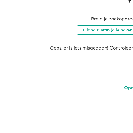
Breid je zoekopdrac
Eiland Bintan (alle haven
Oeps, er is iets misgegaan! Controleer
Opn