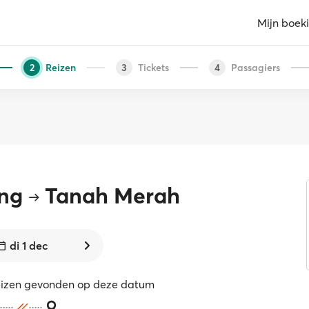
Mijn boek
Reizen
Tickets
Passagiers
2
3
4
ang
Tanah Merah
di 1 dec
eizen gevonden op deze datum