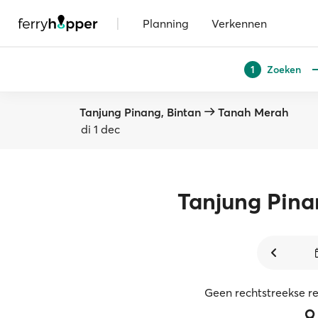
|
Planning
Verkennen
Zoeken
1
Tanjung Pinang, Bintan
Tanah Merah
di 1 dec
Tanjung Pin
Geen rechtstreekse r