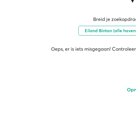
Breid je zoekopdrac
Eiland Bintan (alle haven
Oeps, er is iets misgegaan! Controleer
Opn