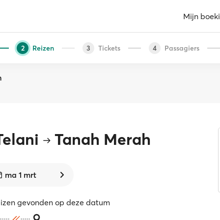
Mijn boek
Reizen
Tickets
Passagiers
2
3
4
h
elani
Tanah Merah
ma 1 mrt
eizen gevonden op deze datum