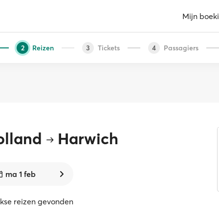
Mijn boek
Reizen
Tickets
Passagiers
2
3
4
olland
Harwich
ma 1 feb
ekse reizen gevonden