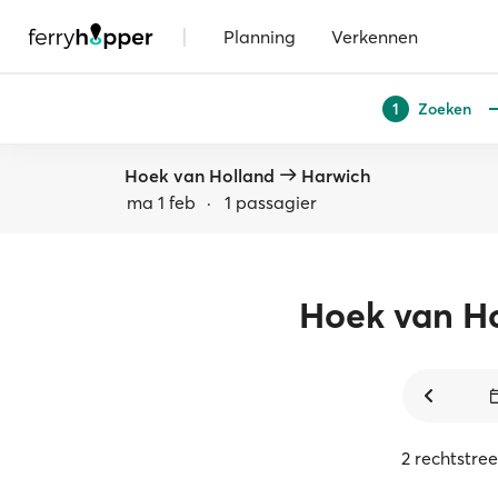
|
Planning
Verkennen
Zoeken
1
Hoek van Holland
Harwich
ma 1 feb
·
1 passagier
Hoek van H
2 rechtstre