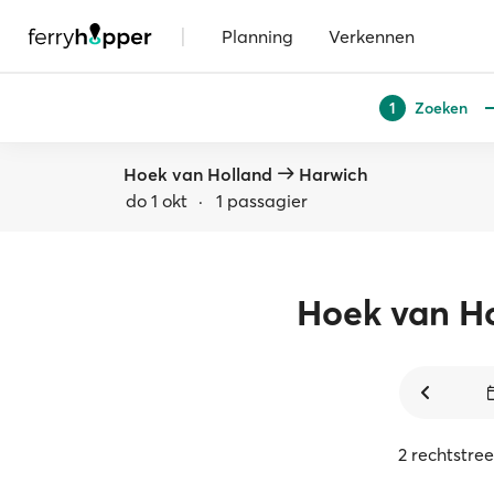
|
Planning
Verkennen
Zoeken
1
Hoek van Holland
Harwich
do 1 okt
·
1 passagier
Hoek van H
2 rechtstre