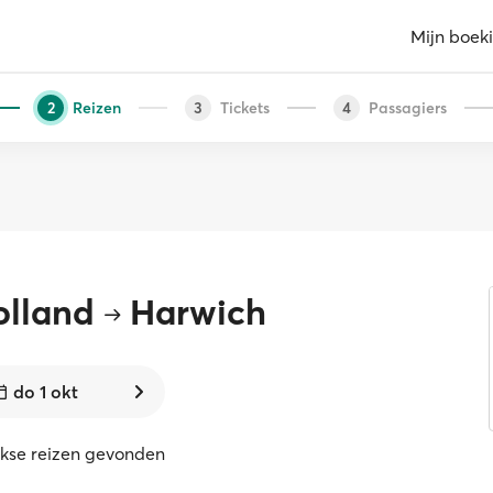
Mijn boek
Reizen
Tickets
Passagiers
2
3
4
olland
Harwich
do 1 okt
ekse reizen gevonden