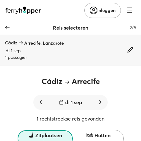
Inloggen
Reis selecteren
2/5
Cádiz
Arrecife, Lanzarote
di 1 sep
1 passagier
Cádiz
Arrecife
di 1 sep
1 rechtstreekse reis gevonden
Zitplaatsen
Hutten