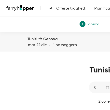
|
Offerte traghetti
Pianifica
Ricerca
1
Tunisi
Genova
mar 22 dic
·
1 passeggero
Tunis
2 coll