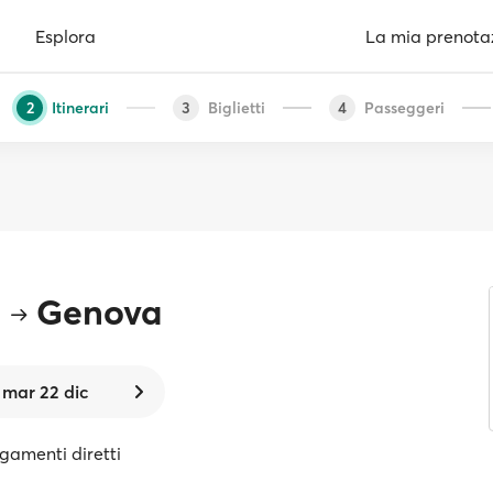
Esplora
La mia prenota
Itinerari
Biglietti
Passeggeri
2
3
4
i
Genova
mar 22 dic
egamenti diretti