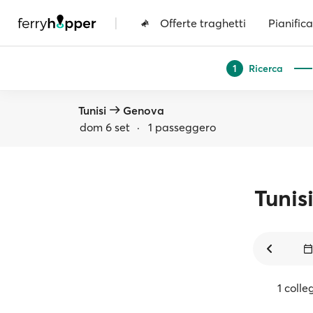
|
Offerte traghetti
Pianifica
Ricerca
1
Tunisi
Genova
dom 6 set
·
1 passeggero
Tunis
1 coll