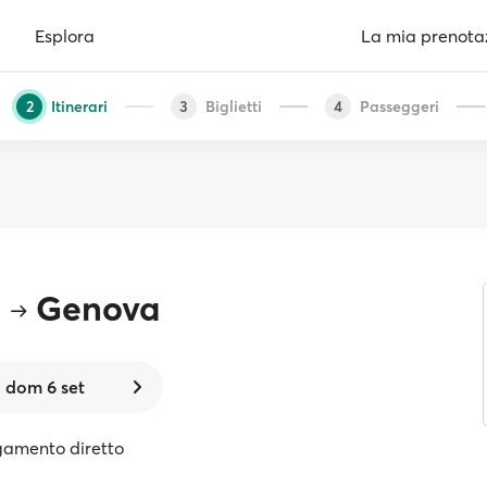
Esplora
La mia prenota
Itinerari
Biglietti
Passeggeri
2
3
4
i
Genova
dom 6 set
egamento diretto